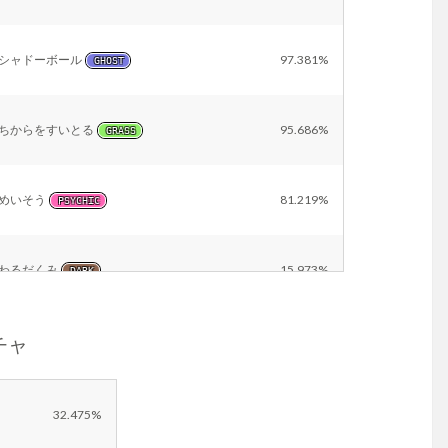
シャドーボール
97.381%
GHOST
ちからをすいとる
95.686%
GRASS
めいそう
81.219%
PSYCHIC
わるだくみ
15.973%
DARK
ソチャ
Other
11.620%
32.475%