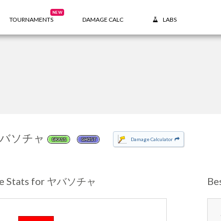
NEW
TOURNAMENTS
DAMAGE CALC
LABS
バソチャ
Damage Calculator
GRASS
GHOST
se Stats for ヤバソチャ
Be