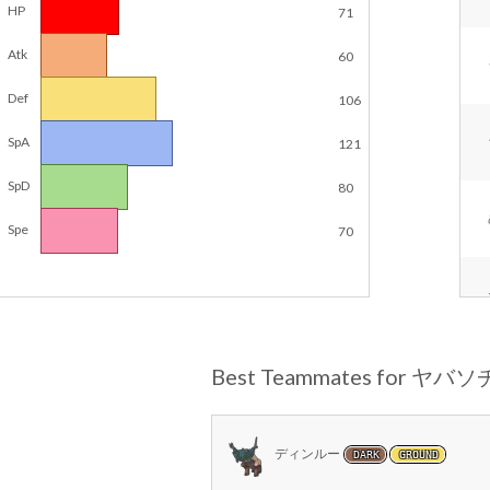
HP
71
Atk
60
Def
106
SpA
121
SpD
80
Spe
70
Best Teammates for ヤバ
ディンルー
DARK
GROUND