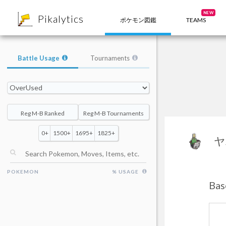
8
NEW
Pikalytics
ポケモン図鑑
TEAMS
Battle Usage
Tournaments
Reg M-B Ranked
Reg M-B Tournaments
0+
1500+
1695+
1825+
ヤ
POKEMON
% USAGE
Ba