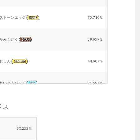
ストーンエッジ
75.710%
ROCK
かみくだく
59.957%
DARK
じしん
44.907%
GROUND
れいとうパンチ
21.597%
ICE
ギラス
ステルスロック
21.426%
ROCK
ほのおのパンチ
21.399%
FIRE
30.252%