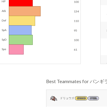
HP
100
Atk
134
Def
110
SpA
95
SpD
100
Spe
61
Best Teammates for バン
ドリュウズ
GROUND
STEEL