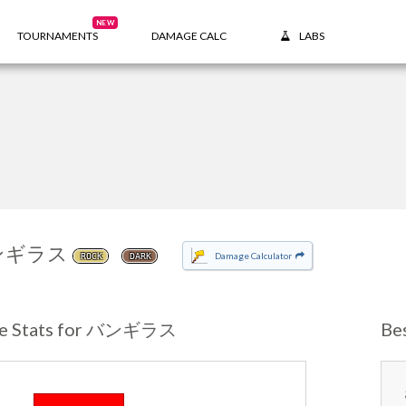
NEW
TOURNAMENTS
DAMAGE CALC
LABS
ンギラス
Damage Calculator
ROCK
DARK
se Stats for バンギラス
Be