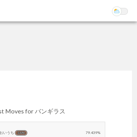
st Moves for バンギラス
おいうち
79.439%
DARK