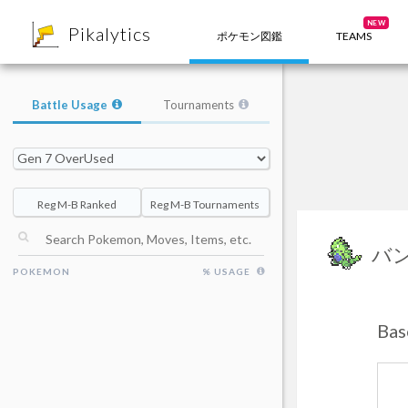
8
NEW
Pikalytics
ポケモン図鑑
TEAMS
Battle Usage
Tournaments
Reg M-B Ranked
Reg M-B Tournaments
バ
POKEMON
% USAGE
Ba