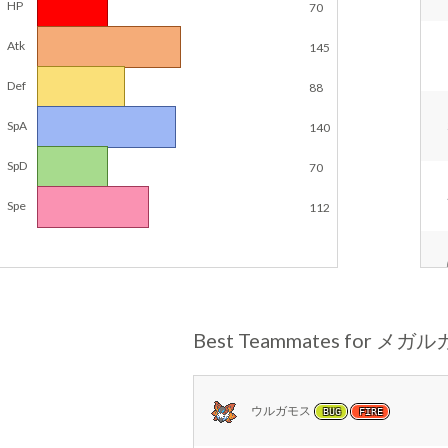
HP
70
Atk
145
Def
88
SpA
140
SpD
70
Spe
112
Best Teammates for メガ
ウルガモス
BUG
FIRE