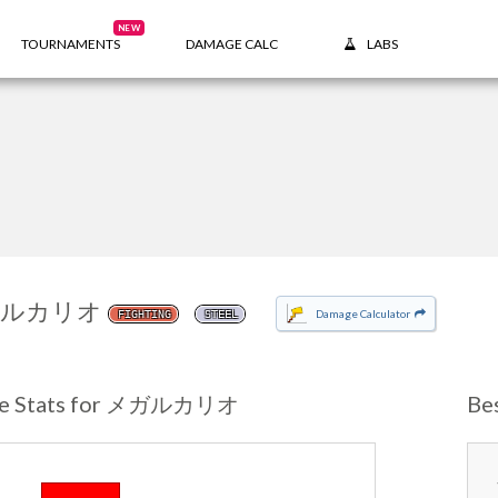
NEW
TOURNAMENTS
DAMAGE CALC
LABS
ルカリオ
Damage Calculator
FIGHTING
STEEL
se Stats for メガルカリオ
Be