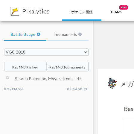
8
NEW
Pikalytics
ポケモン図鑑
TEAMS
Battle Usage
Tournaments
Reg M-B Ranked
Reg M-B Tournaments
メガ
POKEMON
% USAGE
Ba