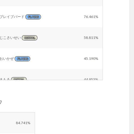
ブレイブバード
76.461%
FLYING
じこさいせい
58.811%
NORMAL
おいかぜ
45.190%
FLYING
まもる
44.953%
NORMAL
ウ
ウェザーボール
37.674%
NORMAL
だいちのちから
22.248%
GROUND
84.741%