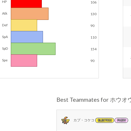
HP
106
Atk
130
Def
90
SpA
110
SpD
154
Spe
90
Best Teammates for ホウオ
カプ・コケコ
ELECTRIC
FAIRY