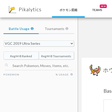
8
NEW
Pikalytics
ポケモン図鑑
TEAMS
Battle Usage
Tournaments
Reg M-B Ranked
Reg M-B Tournaments
ホ
POKEMON
% USAGE
Bas