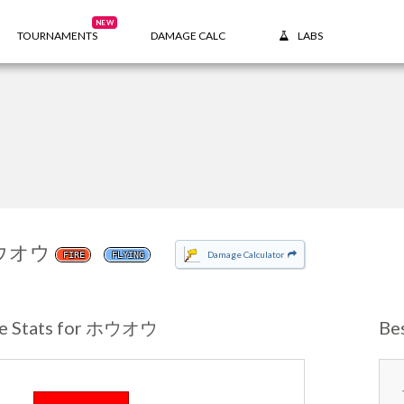
NEW
TOURNAMENTS
DAMAGE CALC
LABS
ウオウ
Damage Calculator
FIRE
FLYING
e Stats for ホウオウ
Be