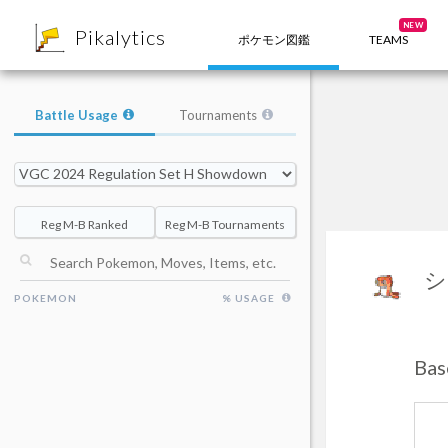
8
NEW
Pikalytics
ポケモン図鑑
TEAMS
Battle Usage
Tournaments
Reg M-B Ranked
Reg M-B Tournaments
シ
POKEMON
% USAGE
Ba