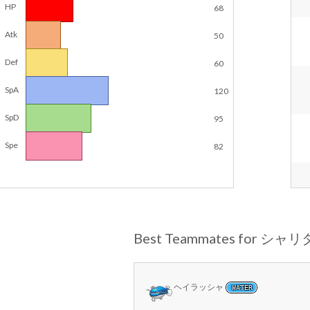
HP
68
Atk
50
Def
60
SpA
120
SpD
95
Spe
82
Best Teammates for シャ
ヘイラッシャ
WATER