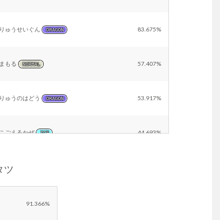
りゅうせいぐん
83.675%
DRAGON
まもる
57.407%
NORMAL
りゅうのはどう
53.917%
DRAGON
こごえるかぜ
44.693%
ICE
リタツ
テラバースト
26.358%
NORMAL
ちょうはつ
16.469%
DARK
91.366%