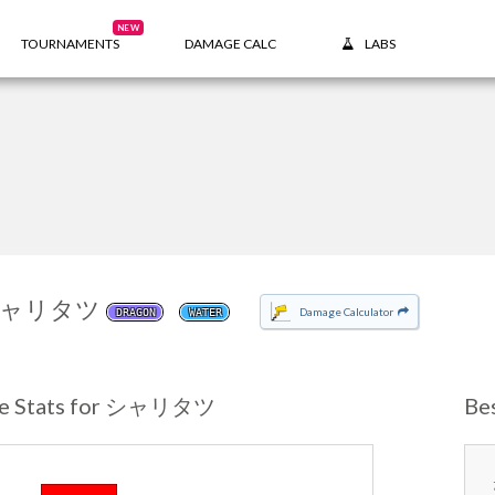
NEW
TOURNAMENTS
DAMAGE CALC
LABS
ャリタツ
Damage Calculator
DRAGON
WATER
se Stats for シャリタツ
Be