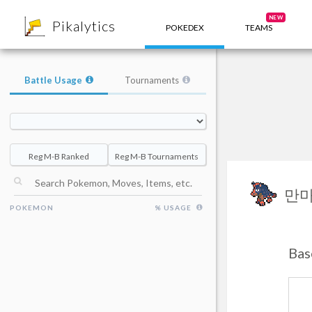
8
NEW
Pikalytics
POKEDEX
TEAMS
Battle Usage
Tournaments
Reg M-B Ranked
Reg M-B Tournaments
만
POKEMON
% USAGE
Bas