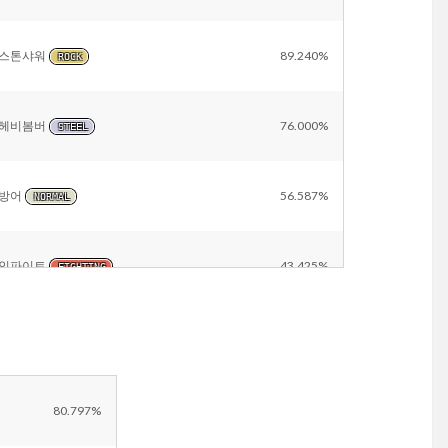
스톤샤워
89.240%
ROCK
헤비봄버
76.000%
STEEL
방어
56.587%
NORMAL
인파이트
43.425%
FIGHTING
지진
18.587%
GROUND
울부짖기
6.406%
NORMAL
80.797%