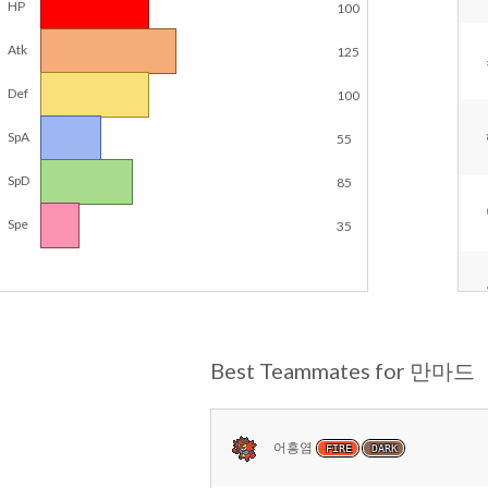
HP
100
Atk
125
Def
100
SpA
55
SpD
85
Spe
35
Best Teammates for 만마드
어흥염
FIRE
DARK