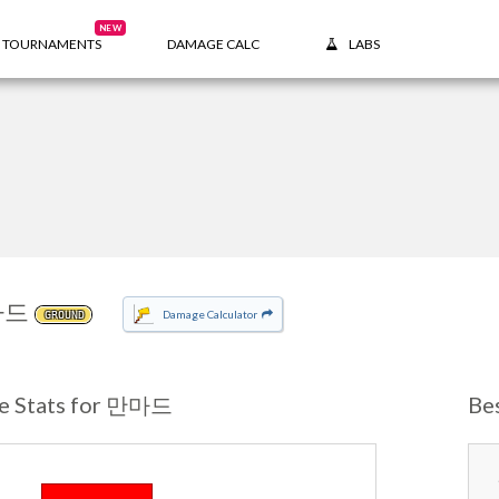
NEW
TOURNAMENTS
DAMAGE CALC
LABS
마드
Damage Calculator
GROUND
e Stats for 만마드
Be