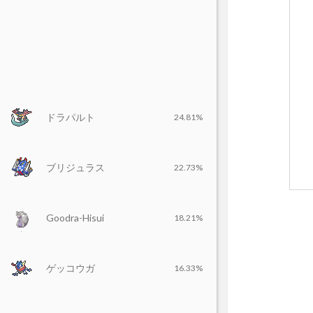
ドラパルト
24.81%
ブリジュラス
22.73%
Goodra-Hisui
18.21%
ゲッコウガ
16.33%