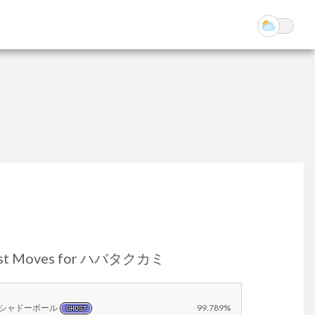
st Moves for ハバタクカミ
シャドーボール
99.789%
GHOST