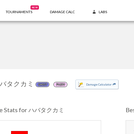
NEW
TOURNAMENTS
DAMAGE CALC
LABS
バタクカミ
Damage Calculator
GHOST
FAIRY
se Stats for ハバタクカミ
Be