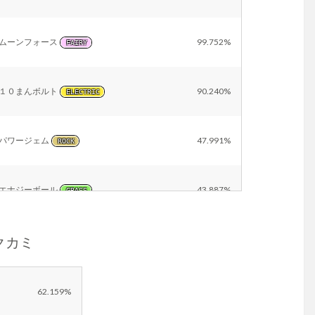
ムーンフォース
99.752%
FAIRY
１０まんボルト
90.240%
ELECTRIC
パワージェム
47.991%
ROCK
エナジーボール
43.887%
GRASS
タクカミ
Other
18.341%
62.159%