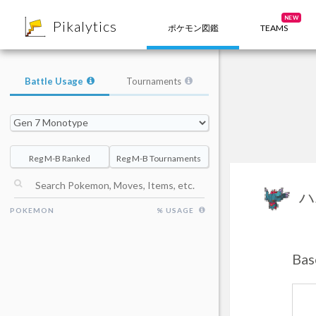
8
NEW
Pikalytics
ポケモン図鑑
TEAMS
Battle Usage
Tournaments
Reg M-B Ranked
Reg M-B Tournaments
ハ
POKEMON
% USAGE
Ba