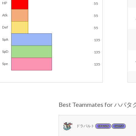
HP
55
Atk
55
Def
55
SpA
135
SpD
135
Spe
135
Best Teammates for ハバ
ドラパルト
DRAGON
GHOST