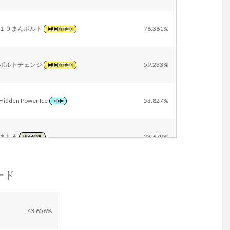
１０まんボルト
76.361%
ELECTRIC
ボルトチェンジ
59.233%
ELECTRIC
Hidden Power Ice
53.827%
ICE
まもる
23.679%
NORMAL
ザード
かみなり
19.872%
ELECTRIC
はかいこうせん
15.943%
NORMAL
43.656%