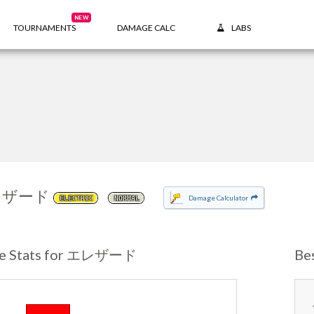
NEW
TOURNAMENTS
DAMAGE CALC
LABS
レザード
Damage Calculator
ELECTRIC
NORMAL
se Stats for エレザード
Be