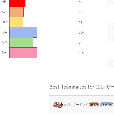
HP
62
Atk
55
Def
52
SpA
109
SpD
94
Spe
109
Best Teammates for エレ
メガリザードンＹ
FIRE
FLYING