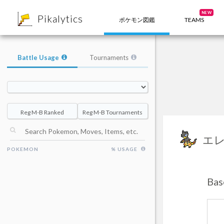
8
NEW
Pikalytics
ポケモン図鑑
TEAMS
Battle Usage
Tournaments
Reg M-B Ranked
Reg M-B Tournaments
エ
POKEMON
% USAGE
Ba