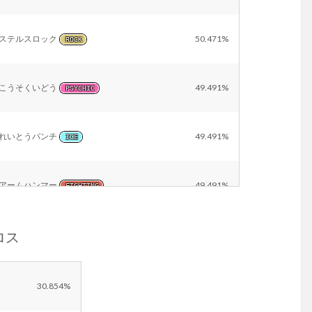
ステルスロック
50.471%
ROCK
こうそくいどう
49.491%
PSYCHIC
れいとうパンチ
49.491%
ICE
アームハンマー
49.491%
FIGHTING
グロス
じしん
48.649%
GROUND
だいばくはつ
39.117%
NORMAL
30.854%