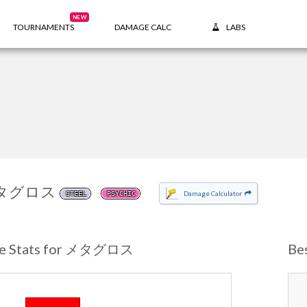
NEW
TOURNAMENTS
DAMAGE CALC
LABS
タグロス
Damage Calculator
STEEL
PSYCHIC
se Stats for メタグロス
Be