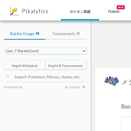
8
NEW
Pikalytics
ポケモン図鑑
TEAMS
Battle Usage
Tournaments
Reg M-B Ranked
Reg M-B Tournaments
メ
POKEMON
% USAGE
Ba