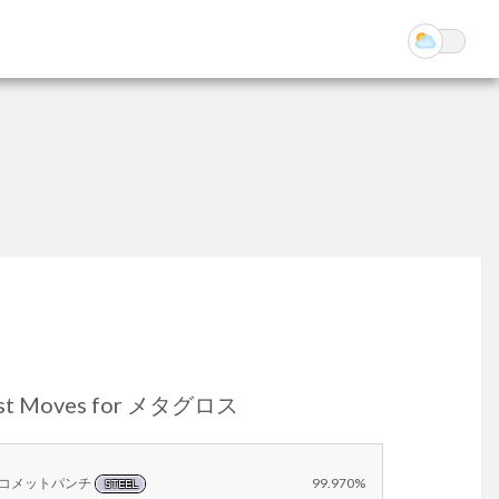
st Moves for メタグロス
コメットパンチ
99.970%
STEEL