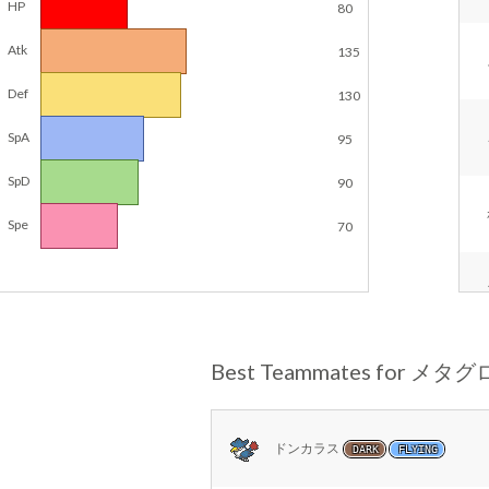
HP
80
Atk
135
Def
130
SpA
95
SpD
90
Spe
70
Best Teammates for メタ
ドンカラス
DARK
FLYING